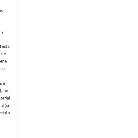
os
 y
e
l está
o de
iene
 la
, e
); no-
terial
al (si
rial a