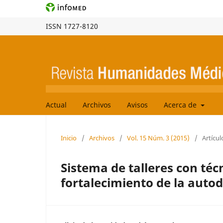
ISSN 1727-8120
Actual
Archivos
Avisos
Acerca de
Inicio
/
Archivos
/
Vol. 15 Núm. 3 (2015)
/
Artícul
Sistema de talleres con técn
fortalecimiento de la autod