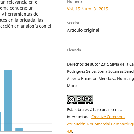
Número
an relevancia en el
tema contiene un
Vol. 15 Núm. 3 (2015)
s y herramientas de
tes en la brigada, las
Sección
rección en analogía con el
Artículo original
Licencia
Derechos de autor 2015 Silvia de la C
Rodríguez Selpa, Sonia Socarrás Sánc
Alberto Bujardón Mendoza, Norma Ig
Morell
Esta obra está bajo una licencia
internacional
Creative Commons
Atribución-NoComercial-CompartirIg
4.0
.