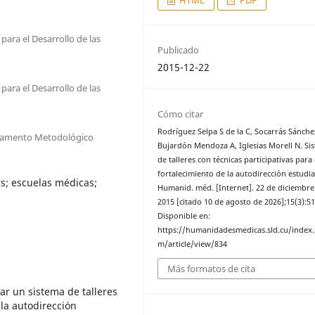
ara el Desarrollo de las
Publicado
2015-12-22
ara el Desarrollo de las
Cómo citar
Rodríguez Selpa S de la C, Socarrás Sánche
rtamento Metodológico
Bujardón Mendoza A, Iglesias Morell N. Si
de talleres con técnicas participativas para 
fortalecimiento de la autodirección estudian
as; escuelas médicas;
Humanid. méd. [Internet]. 22 de diciembre
2015 [citado 10 de agosto de 2026];15(3):51
Disponible en:
https://humanidadesmedicas.sld.cu/index
m/article/view/834
Más formatos de cita
rar un sistema de talleres
 la autodirección