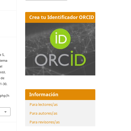
Crea tu Identificador ORCID
z S,
stema
el
til.
 de
1-30.
Información
.php/h
Para lectores/as
Para autores/as
Para revisores/as