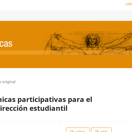
UNI
o original
icas participativas para el
irección estudiantil
HTML
PDF